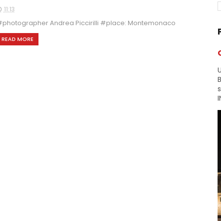
11:13
photographer Andrea Piccirilli #place: Montemonaco
READ MORE
U
B
I