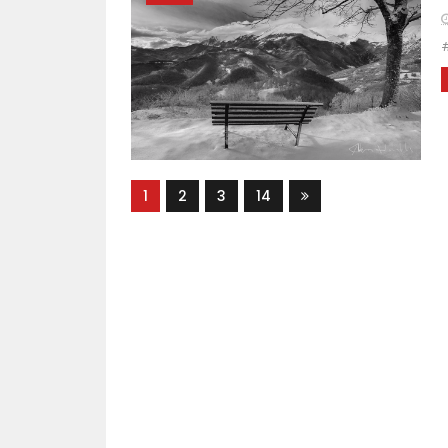
#
1
2
3
14